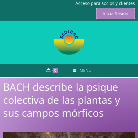
Acceso para socios y clientes
Inicia Sesión
0
MENÚ
BACH describe la psique
colectiva de las plantas y
sus campos mórficos