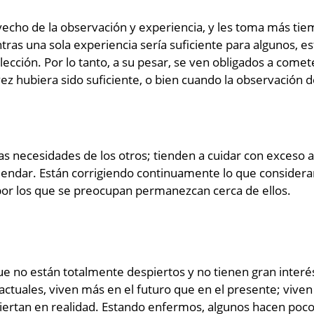
vecho de la observación y experiencia, y les toma más tie
ntras una sola experiencia sería suficiente para algunos, e
 lección. Por lo tanto, a su pesar, se ven obligados a come
z hubiera sido suficiente, o bien cuando la observación d
as necesidades de los otros; tienden a cuidar con exceso a 
ndar. Están corrigiendo continuamente lo que consideran
por los que se preocupan permanezcan cerca de ellos.
ue no están totalmente despiertos y no tienen gran interés 
 actuales, viven más en el futuro que en el presente; vive
nviertan en realidad. Estando enfermos, algunos hacen poc