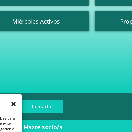
Miércoles Activos
Prop
Contacta
okies para
de estas
Hazte socio/a
egación o