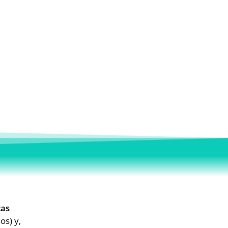
cas
os) y,