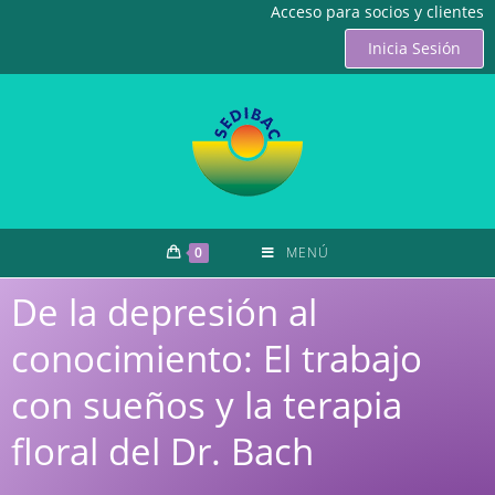
Acceso para socios y clientes
Inicia Sesión
0
MENÚ
De la depresión al
conocimiento: El trabajo
con sueños y la terapia
floral del Dr. Bach