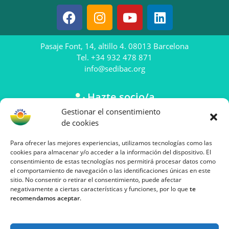
Pasaje Font, 14, altillo 4. 08013 Barcelona
Tel. +34 932 478 871
info@sedibac.org
Hazte socio/a
Gestionar el consentimiento
Anúnciate en SEDIBAC
de cookies
Aviso Legal
Para ofrecer las mejores experiencias, utilizamos tecnologías como las
Política de Privacidad
cookies para almacenar y/o acceder a la información del dispositivo. El
Política de Cookies
consentimiento de estas tecnologías nos permitirá procesar datos como
el comportamiento de navegación o las identificaciones únicas en este
sitio. No consentir o retirar el consentimiento, puede afectar
Web creada por
negativamente a ciertas características y funciones, por lo que
te
BLANCO VIRTUAL
recomendamos aceptar
.
Diseño web y marketing digital