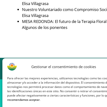
Elisa Villagrasa
Nuestro Voluntariado como Compromiso Soci
Elisa Villagrasa
MESA REDONDA: El futuro de la Terapia Floral
Algunos de los ponentes
SOCIEDAD PARA EL ESTUDIO Y LA DIFUSIÓN DE LA
Gestionar el consentimiento de cookies
TERAPIA DEL DR BACH DE CATALUÑA
Para ofrecer las mejores experiencias, utilizamos tecnologías como las co
almacenar y/o acceder a la información del dispositivo. El consentimiento 
Pasaje Font, 14, altillo 4. 08013 Barcelona
tecnologías nos permitirá procesar datos como el comportamiento de nav
Tel. +34 932 478 871
las identificaciones únicas en este sitio. No consentir o retirar el consentim
info@sedibac.org
puede afectar negativamente a ciertas características y funciones, por lo 
recomendamos aceptar
.