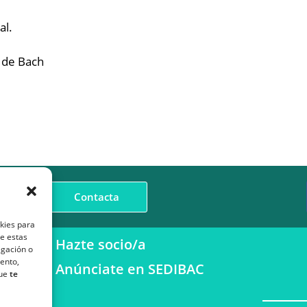
al.
 de Bach
Contacta
okies para
de estas
Hazte socio/a
egación o
iento,
Anúnciate en SEDIBAC
que
te