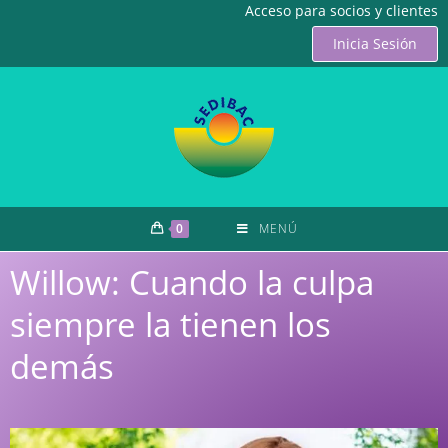
Acceso para socios y clientes
Inicia Sesión
0
MENÚ
Willow: Cuando la culpa
siempre la tienen los
demás