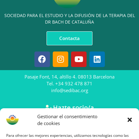
SOCIEDAD PARA EL ESTUDIO Y LA DIFUSIÓN DE LA TERAPIA DEL
DR BACH DE CATALUÑA
Contacta
Pasaje Font, 14, altillo 4. 08013 Barcelona
Tel. +34 932 478 871
info@sedibac.org
Hazte socio/a
Gestionar el consentimiento
Anúnciate en SEDIBAC
de cookies
Aviso Legal
Para ofrecer las mejores experiencias, utilizamos tecnologías como las